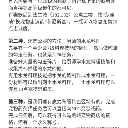
首先需要有一只20级的猫妖，自己练上来的或者外
面直接抓高等级野生的都可以。
有猫妖后到法兰城（182.132）公寓二楼，找“莎佳
琦”换宠物忠诚药“菲尼斯基”，一瓶可以恢复宠物20
点忠诚度。
第二种，
还是公服的方法，厨师的水龙料理。
先要有一个至少会7级料理技能的厨师，然后做时波
的勾玉任务，也就是海神任务。
准备好大量的勾玉碎片，给厨师学水龙料理技能和
收集海神掉落的水龙的鳍。
再用水龙料理技能把水龙的鳍制作成水龙料理，一
份材料可以做出两个水龙料理，一个水龙料理可以
恢复10点宠物忠诚度。
第三种，
是我们唯有魔力私服特色区特有的，完成
宠物药剂师任务
后可以直接向NPC买忠诚药。
完成任务后，可以获得进入马斯城宠物商店的资
格，还有一个永久称号。