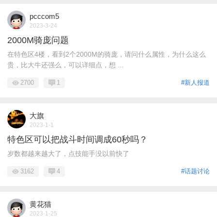
pcccom5
2023-3-24
2000M骑庞问题
在特色区4楼，看到2个2000M的骑庞，请问什么属性，为什么这么
贵，比大牛还强么，可以详细点，想 ...
2700
1
#新人报道
大旗
2023-1-1
特色区可以把战斗时间调成60秒吗？
岁数都越来越大了，点技能手没以前快了
3162
4
#话题讨论
黄花猫
2023-1-25