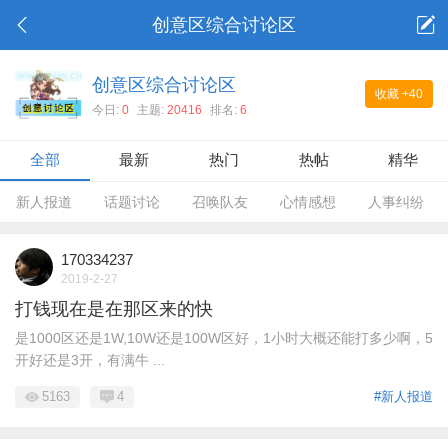
创意区综合讨论区
创意区综合讨论区
收藏
+40
今日:
0
主题:
20416
排名:
6
全部
最新
热门
热帖
精华
新人报道
话题讨论
召唤队友
心情感想
人事纠纷
170334237
2019-2-27
打钱现在是在那区来的快
是1000区还是1W,10W还是100W区好，1小时大概还能打多少啊，5
开好还是3开，有满牛 ...
5163
4
#新人报道