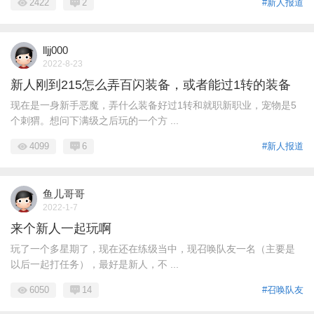
2422
2
#新人报道
lljj000
2022-8-23
新人刚到215怎么弄百闪装备，或者能过1转的装备
现在是一身新手恶魔，弄什么装备好过1转和就职新职业，宠物是5
个刺猬。想问下满级之后玩的一个方 ...
4099
6
#新人报道
鱼儿哥哥
2022-1-7
来个新人一起玩啊
玩了一个多星期了，现在还在练级当中，现召唤队友一名（主要是
以后一起打任务），最好是新人，不 ...
6050
14
#召唤队友