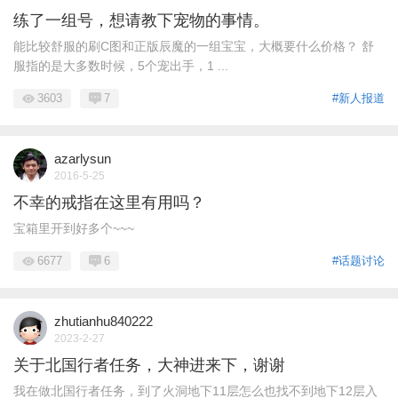
练了一组号，想请教下宠物的事情。
能比较舒服的刷C图和正版辰魔的一组宝宝，大概要什么价格？ 舒
服指的是大多数时候，5个宠出手，1 ...
3603
7
#新人报道
azarlysun
2016-5-25
不幸的戒指在这里有用吗？
宝箱里开到好多个~~~
6677
6
#话题讨论
zhutianhu840222
2023-2-27
关于北国行者任务，大神进来下，谢谢
我在做北国行者任务，到了火洞地下11层怎么也找不到地下12层入