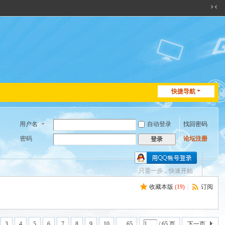
切
换
到
窄
版
快捷导航
用户名
自动登录
找回密码
密码
论坛注册
登录
只需一步，快速开始
收藏本版
(
19
)
|
订阅
3
4
5
6
7
8
9
10
... 65
/ 65 页
下一页