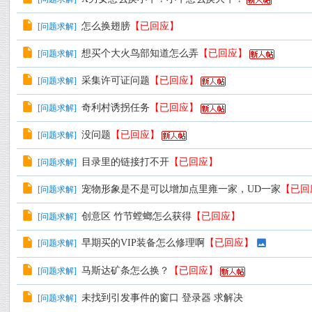
怎么换翅膀
【已回应】
[
问题求解
]
想买个大火鸟部知道怎么弄
【已回应】
[
问题求解
]
采集许可证问题
【已回应】
[
问题求解
]
奇利村诱拐任务
【已回应】
[
问题求解
]
没问题
【已回应】
[
问题求解
]
目录里的链接打不开
【已回应】
[
问题求解
]
宠物形象是不是可以增加点里雍一家，UD一家
【已回
[
问题求解
]
创意区 竹节螳螂怎么获得
【已回应】
[
问题求解
]
早期买的VIP装备怎么修理啊
【已回应】
[
问题求解
]
马斯达矿条怎么换？
【已回应】
[
问题求解
]
未找到引发事件的窗口 登录器 求解决
[
问题求解
]