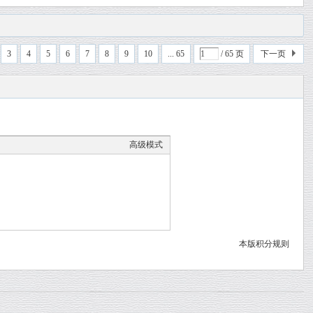
3
4
5
6
7
8
9
10
... 65
/ 65 页
下一页
高级模式
本版积分规则