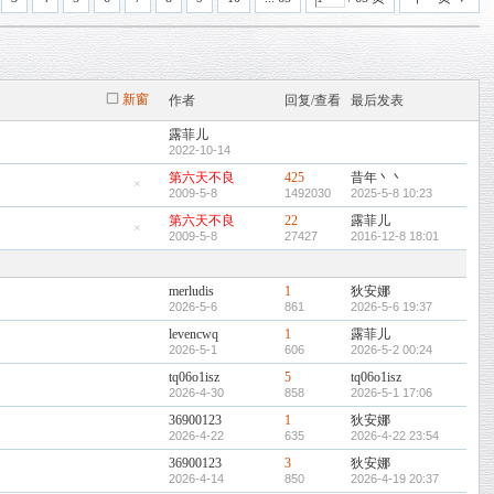
新窗
作者
回复/查看
最后发表
露菲儿
2022-10-14
第六天不良
425
昔年丶丶
2009-5-8
1492030
2025-5-8 10:23
隐
藏
第六天不良
22
露菲儿
置
顶
2009-5-8
27427
2016-12-8 18:01
隐
帖
藏
置
顶
merludis
1
狄安娜
帖
2026-5-6
861
2026-5-6 19:37
levencwq
1
露菲儿
2026-5-1
606
2026-5-2 00:24
tq06o1isz
5
tq06o1isz
2026-4-30
858
2026-5-1 17:06
36900123
1
狄安娜
2026-4-22
635
2026-4-22 23:54
36900123
3
狄安娜
2026-4-14
850
2026-4-19 20:37