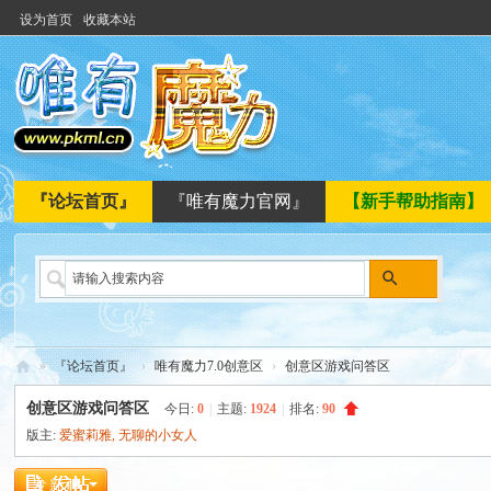
设为首页
收藏本站
『论坛首页』
『唯有魔力官网』
【新手帮助指南】
搜
索
»
『论坛首页』
›
唯有魔力7.0创意区
›
创意区游戏问答区
唯
创意区游戏问答区
今日:
0
|
主题:
1924
|
排名:
90
有
版主:
爱蜜莉雅
,
无聊的小女人
魔
发新帖