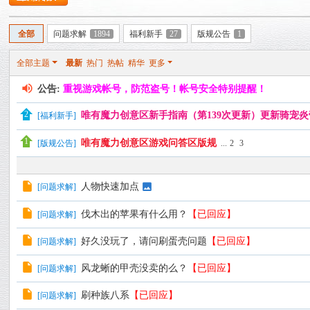
力
论
全部
问题求解
1894
福利新手
27
版规公告
1
坛
全部主题
最新
热门
热帖
精华
更多
公告:
重视游戏帐号，防范盗号！帐号安全特别提醒！
唯有魔力创意区新手指南（第139次更新）更新骑宠炎
[
福利新手
]
唯有魔力创意区游戏问答区版规
[
版规公告
]
...
2
3
人物快速加点
[
问题求解
]
伐木出的苹果有什么用？
【已回应】
[
问题求解
]
好久没玩了，请问刷蛋壳问题
【已回应】
[
问题求解
]
风龙蜥的甲壳没卖的么？
【已回应】
[
问题求解
]
刷种族八系
【已回应】
[
问题求解
]