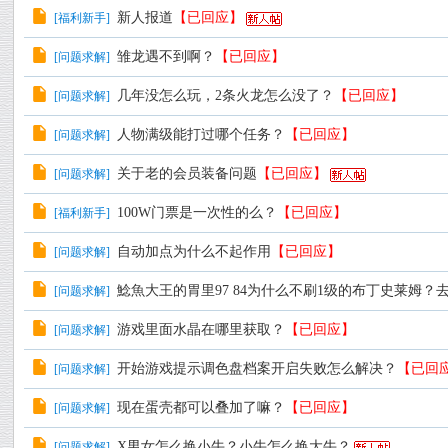
新人报道
【已回应】
[
福利新手
]
雏龙遇不到啊？
【已回应】
[
问题求解
]
几年没怎么玩，2条火龙怎么没了？
【已回应】
[
问题求解
]
人物满级能打过哪个任务？
【已回应】
[
问题求解
]
关于老的会员装备问题
【已回应】
[
问题求解
]
100W门票是一次性的么？
【已回应】
[
福利新手
]
自动加点为什么不起作用
【已回应】
[
问题求解
]
鯰魚大王的胃里97 84为什么不刷1级的布丁史莱姆？
[
问题求解
]
游戏里面水晶在哪里获取？
【已回应】
[
问题求解
]
开始游戏提示调色盘档案开启失败怎么解决？
【已回
[
问题求解
]
现在蛋壳都可以叠加了嘛？
【已回应】
[
问题求解
]
X男女怎么换小牛？小牛怎么换大牛？
[
问题求解
]