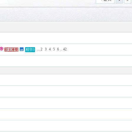
帝
...
2
3
4
5
6
..
42
精华3