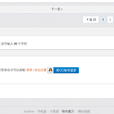
下一页 »
返 回
1
2
还可输入
80
个字符
要登录后才可以发帖
登录
|
论坛注册
Archiver
|
手机版
|
小黑屋
|
唯有魔力
|
网站地图