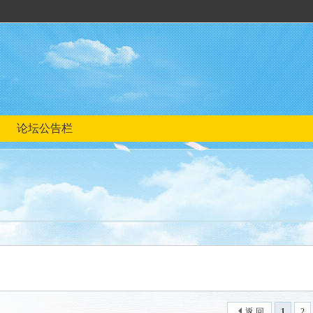
论坛公告栏
返 回
1
2