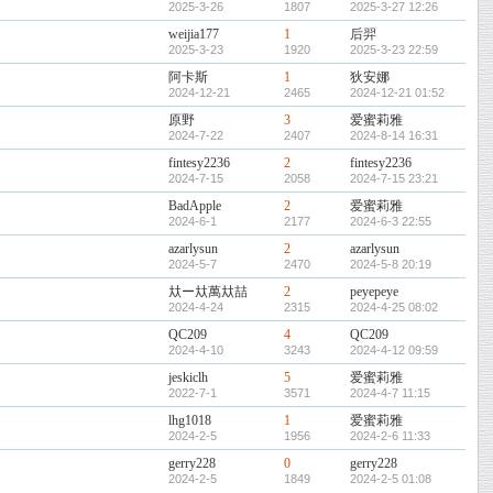
2025-3-26
1807
2025-3-27 12:26
weijia177
1
后羿
2025-3-23
1920
2025-3-23 22:59
阿卡斯
1
狄安娜
2024-12-21
2465
2024-12-21 01:52
原野
3
爱蜜莉雅
2024-7-22
2407
2024-8-14 16:31
fintesy2236
2
fintesy2236
2024-7-15
2058
2024-7-15 23:21
BadApple
2
爱蜜莉雅
2024-6-1
2177
2024-6-3 22:55
azarlysun
2
azarlysun
2024-5-7
2470
2024-5-8 20:19
夶ー夶萬夶喆
2
peyepeye
2024-4-24
2315
2024-4-25 08:02
QC209
4
QC209
2024-4-10
3243
2024-4-12 09:59
jeskiclh
5
爱蜜莉雅
2022-7-1
3571
2024-4-7 11:15
lhg1018
1
爱蜜莉雅
2024-2-5
1956
2024-2-6 11:33
gerry228
0
gerry228
2024-2-5
1849
2024-2-5 01:08