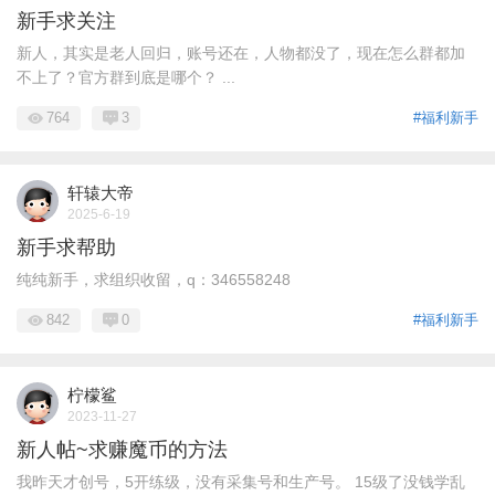
新手求关注
新人，其实是老人回归，账号还在，人物都没了，现在怎么群都加
不上了？官方群到底是哪个？ ...
764
3
#福利新手
轩辕大帝
2025-6-19
新手求帮助
纯纯新手，求组织收留，q：346558248
842
0
#福利新手
柠檬鲨
2023-11-27
新人帖~求赚魔币的方法
我昨天才创号，5开练级，没有采集号和生产号。 15级了没钱学乱