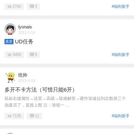
2740
3
#福利新手
lyonais
2021-5-14
UD任务
悬赏
3459
5
#福利新手
统帅
2013-4-19
多开不卡方法（可惜只能6开）
鼠标右键属性→设置→高级→疑难解答→硬件加速拉到左数第三个
崩废话了，直接上图 注：游戏一 ...
7135
11
#福利新手