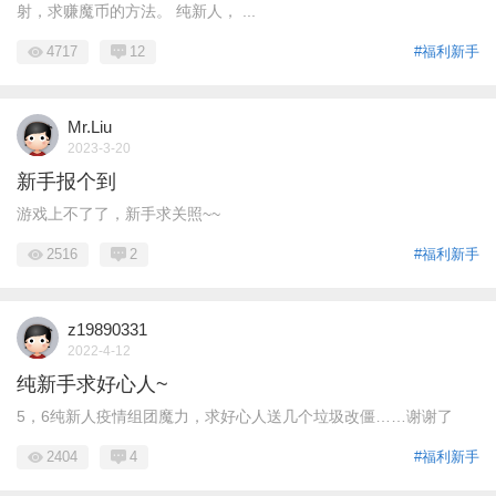
射，求赚魔币的方法。 纯新人， ...
4717
12
#福利新手
Mr.Liu
2023-3-20
新手报个到
游戏上不了了，新手求关照~~
2516
2
#福利新手
z19890331
2022-4-12
纯新手求好心人~
5，6纯新人疫情组团魔力，求好心人送几个垃圾改僵……谢谢了
2404
4
#福利新手