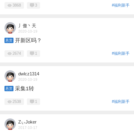
3868
3
#福利新手
丿傲丶天
2020-10-19
开新区吗？
悬赏
2674
1
#福利新手
dwlcz1314
2020-10-19
采集1转
悬赏
2538
1
#福利新手
ZぃJoker
2017-10-17