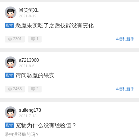
肖笑笑XL
2021-8-19
恶魔果实吃了之后技能没有变化
悬赏
2301
1
#福利新手
a7213960
2021-8-6
请问恶魔的果实
悬赏
2463
2
#福利新手
suifeng173
2021-7-18
宠物为什么没有经验值？
悬赏
带虫没经验的吗？