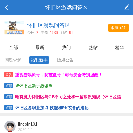
怀旧区游戏问答区
怀旧区游戏问答区
收藏
+37
今日:
2
主题:
4636
排名:
91
全部
最新
热门
热帖
精华
问题求解
福利新手
版规公告
重视游戏帐号，防范盗号！帐号安全特别提醒！
公告
※怀旧区新手必读※
置顶
唯有魔力怀旧区与GF不同之处和一些常识知识（怀旧区指
置顶
南）
怀旧区各职业加点,技能和PK装备的搭配
置顶
lincoln101
2026-6-1