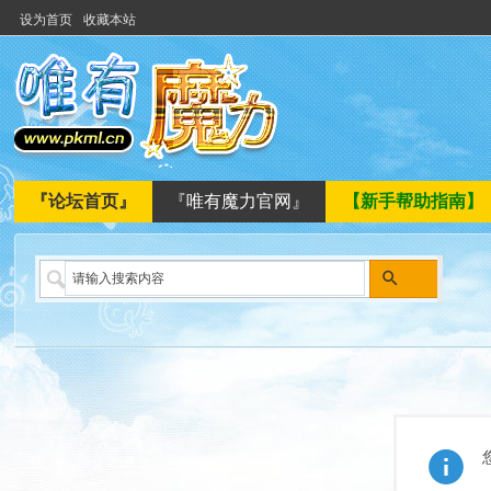
设为首页
收藏本站
『论坛首页』
『唯有魔力官网』
【新手帮助指南】
搜
索