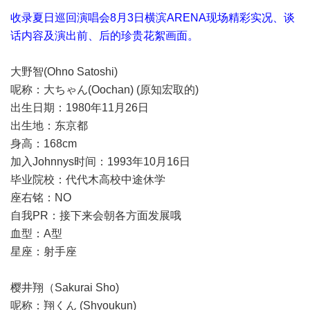
收录夏日巡回演唱会8月3日横滨ARENA现场精彩实况、谈
话内容及演出前、后的珍贵花絮画面。
大野智(Ohno Satoshi)
呢称：大ちゃん(Oochan) (原知宏取的)
出生日期：1980年11月26日
出生地：东京都
身高：168cm
加入Johnnys时间：1993年10月16日
毕业院校：代代木高校中途休学
座右铭：NO
自我PR：接下来会朝各方面发展哦
血型：A型
星座：射手座
樱井翔（Sakurai Sho)
呢称：翔くん (Shyoukun)