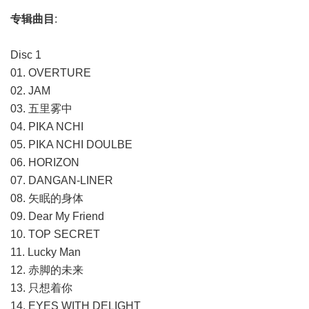
专辑曲目
:
Disc 1
01. OVERTURE
02. JAM
03. 五里雾中
04. PIKA NCHI
05. PIKA NCHI DOULBE
06. HORIZON
07. DANGAN-LINER
08. 矢眠的身体
09. Dear My Friend
10. TOP SECRET
11. Lucky Man
12. 赤脚的未来
13. 只想着你
14. EYES WITH DELIGHT