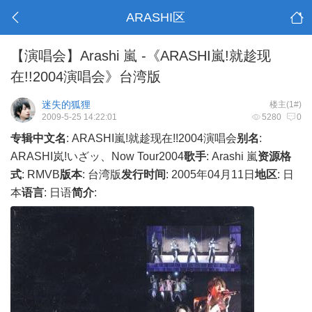
ARASHI区
【演唱会】Arashi 嵐 -《ARASHI嵐!就趁现
在!!2004演唱会》台湾版
迷失的狐狸
楼主(1#)
2009-5-25 14:22:01
5280
0
专辑中文名
: ARASHI嵐!就趁现在!!2004演唱会
别名
:
ARASHI岚!いざッ、Now Tour2004
歌手
:
Arashi 嵐
资源格
式
: RMVB
版本
: 台湾版
发行时间
: 2005年04月11日
地区
:
日
本
语言
:
日语
简介
: