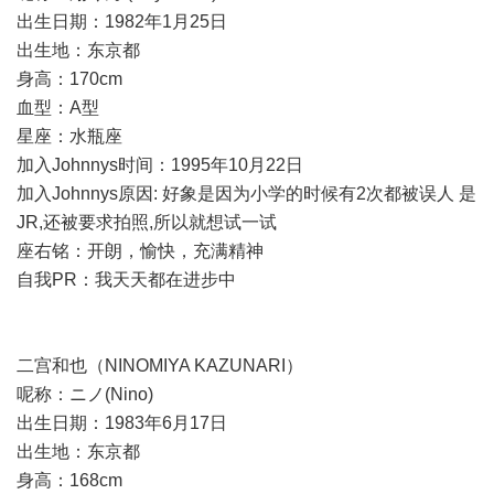
出生日期：1982年1月25日
出生地：东京都
身高：170cm
血型：A型
星座：水瓶座
加入Johnnys时间：1995年10月22日
加入Johnnys原因: 好象是因为小学的时候有2次都被误人 是
JR,还被要求拍照,所以就想试一试
座右铭：开朗，愉快，充满精神
自我PR：我天天都在进步中
二宫和也（NINOMIYA KAZUNARI）
呢称：ニノ(Nino)
出生日期：1983年6月17日
出生地：东京都
身高：168cm