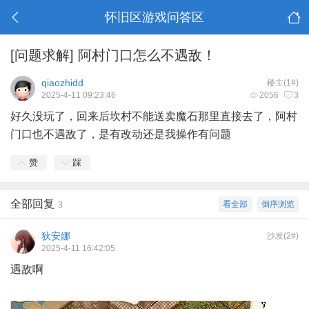
怀旧区游戏问答区
[问题求解]
阿村门口怎么不遇敌！
qiaozhidd
楼主(1#)
2025-4-11 09:23:46
2056
3
好久没玩了，回来后坎村不能送卖魔石那里直接去了，阿村
门口也不遇敌了，是有改动还是我操作有问题
赞
踩
全部回复
看全部
倒序浏览
3
狄安娜
沙发(2#)
2025-4-11 16:42:05
遇敌啊