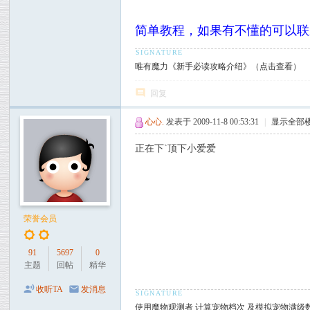
简单教程，如果有不懂的可以联系我
唯有魔力《新手必读攻略介绍》（点击查看）
回复
心心.
发表于 2009-11-8 00:53:31
|
显示全部
正在下`顶下小爱爱
荣誉会员
91
5697
0
主题
回帖
精华
收听TA
发消息
使用魔物观测者 计算宠物档次 及模拟宠物满级