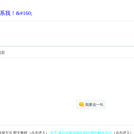
！&#160;
楼层
我要说一句
数据方法 图文教程（点击进入）
关于 港台玩家游戏乱码问题的解决方法
（点击进入）