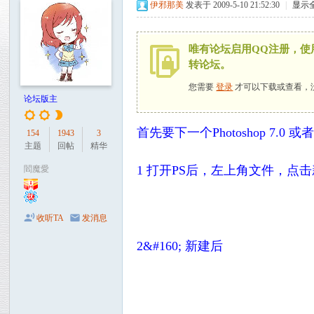
力
伊邪那美
发表于 2009-5-10 21:52:30
|
显示
论
坛
唯有论坛启用QQ注册，使
转论坛。
您需要
登录
才可以下载或查看，
论坛版主
首先要下一个Photoshop 7
154
1943
3
主题
回帖
精华
1 打开PS后，左上角文件，点
閻魔愛
收听TA
发消息
2&#160; 新建后