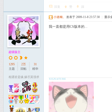
回复
赞
踩
小迷糊。
发表于 2009-11-8 23:57:30
|
显示
我一直都是用CS版本的...
超级版主
1295
2万
31
主题
回帖
精华
相遇皆是缘,缘尽莫强求