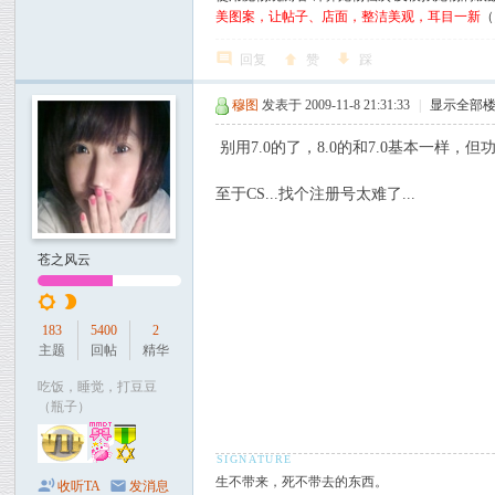
美图案，让帖子、店面，整洁美观，耳目一新
（
回复
赞
踩
穆图
发表于 2009-11-8 21:31:33
|
显示全部
别用7.0的了，8.0的和7.0基本一样
至于CS...找个注册号太难了...
苍之风云
183
5400
2
主题
回帖
精华
吃饭，睡觉，打豆豆
（瓶子）
生不带来，死不带去的东西。
收听TA
发消息