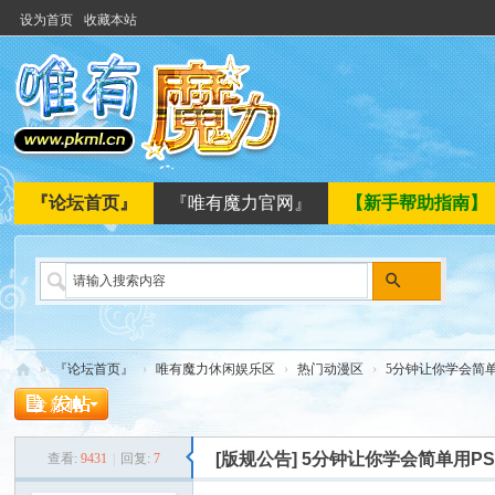
设为首页
收藏本站
『论坛首页』
『唯有魔力官网』
【新手帮助指南】
搜
索
»
『论坛首页』
›
唯有魔力休闲娱乐区
›
热门动漫区
›
5分钟让你学会简单
唯
发新帖
有
[版规公告]
5分钟让你学会简单用P
查看:
9431
|
回复:
7
魔