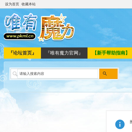
设为首页
收藏本站
『论坛首页』
『唯有魔力官网』
【新手帮助指南】
搜
索