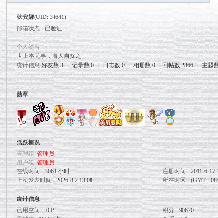
论
狄安娜
(UID: 34641)
坛
邮箱状态
已验证
个人签名
世上本无事，庸人自扰之
统计信息
好友数 3
|
记录数 0
|
日志数 0
|
相册数 0
|
回帖数 2866
|
主题数
勋章
活跃概况
管理组
管理员
用户组
管理员
在线时间
3068 小时
注册时间
2011-6-17 
上次发表时间
2026-8-2 13:08
所在时区
(GMT +0
统计信息
已用空间
0 B
积分
90670