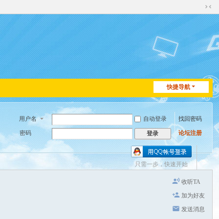
切
换
到
窄
版
快捷导航
用户名
自动登录
找回密码
密码
论坛注册
登录
只需一步，快速开始
收听TA
加为好友
发送消息