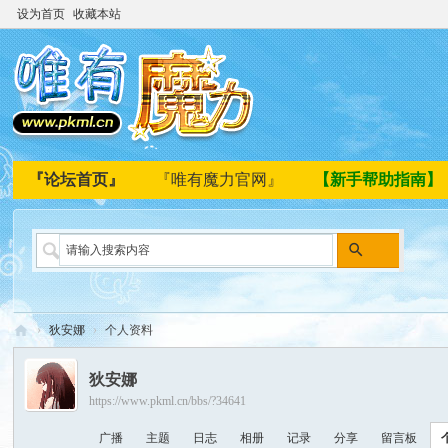
设为首页
收藏本站
『论坛首页』
『唯有魔力官网』
【新手帮助指南】
搜
索
›
狄安娜
›
个人资料
唯
狄安娜
有
https://www.pkml.cn/bbs/?34641
魔
广播
主题
日志
相册
记录
分享
留言板
力