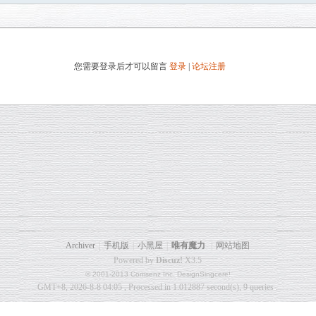
您需要登录后才可以留言
登录
|
论坛注册
Archiver
|
手机版
|
小黑屋
|
唯有魔力
|
网站地图
Powered by
Discuz!
X3.5
© 2001-2013 Comsenz Inc. DesignSingcere!
GMT+8, 2026-8-8 04:05
, Processed in 1.012887 second(s), 9 queries .