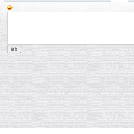
论
坛
留言