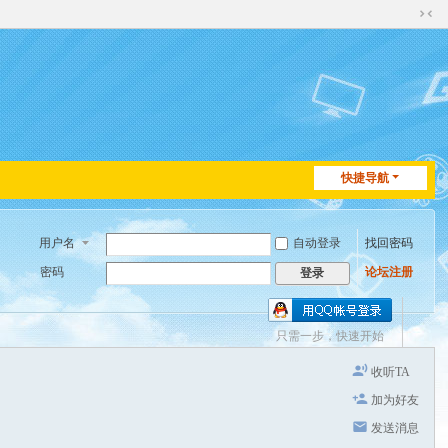
切
换
到
窄
版
快捷导航
用户名
自动登录
找回密码
密码
论坛注册
登录
只需一步，快速开始
收听TA
加为好友
发送消息