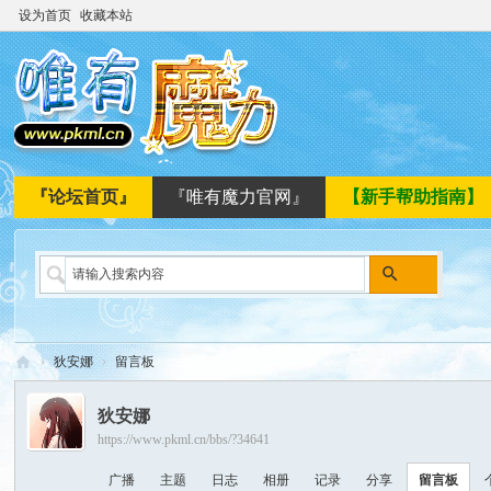
设为首页
收藏本站
『论坛首页』
『唯有魔力官网』
【新手帮助指南】
搜
索
›
狄安娜
›
留言板
唯
狄安娜
有
https://www.pkml.cn/bbs/?34641
魔
广播
主题
日志
相册
记录
分享
留言板
力