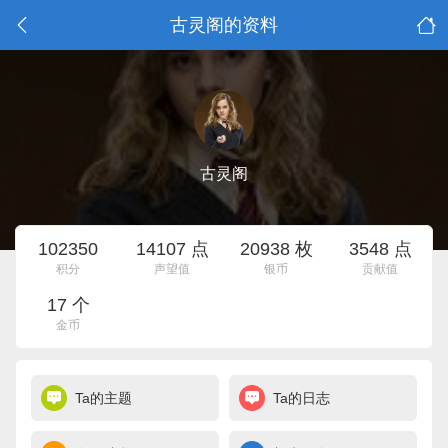
古灵阁的资料
古灵阁
102350
14107 点
20938 枚
3548 点
积分
声望值
银币
贡献值
17 个
金币
Ta的主题
Ta的日志