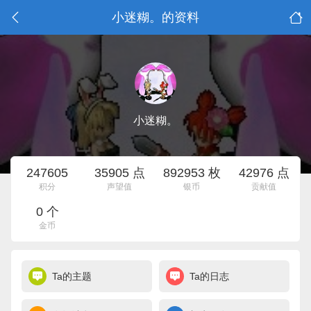
小迷糊。的资料
小迷糊。
247605
35905 点
892953 枚
42976 点
积分
声望值
银币
贡献值
0 个
金币
Ta的主题
Ta的日志