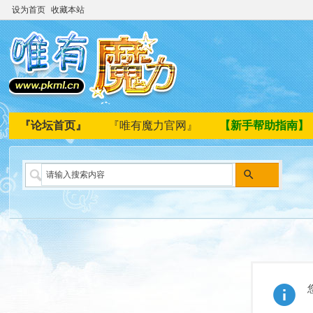
设为首页
收藏本站
『论坛首页』
『唯有魔力官网』
【新手帮助指南】
搜
索