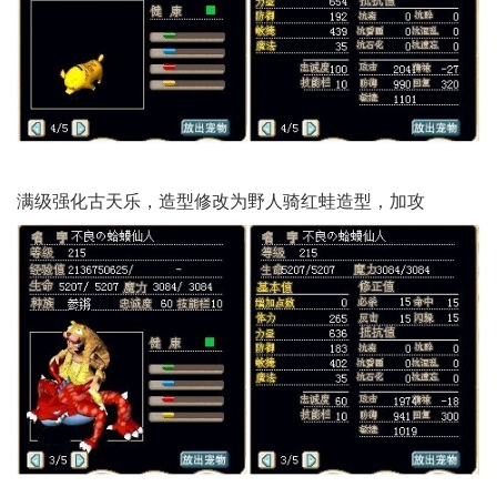
满级强化古天乐，造型修改为野人骑红蛙造型，加攻