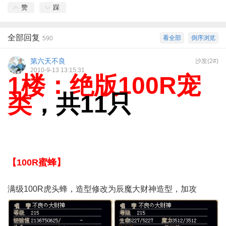
赞
踩
全部回复
看全部
倒序浏览
590
第六天不良
沙发(2#)
2010-9-13 13:15:31
1楼：绝版
100R宠
类
，共11只
【100R蜜蜂】
满级100R虎头蜂，造型修改为辰魔大财神造型，加攻