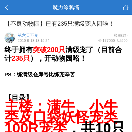
魔力涂鸦墙
【不良动物园】已有235只满级宠入园啦！
第六天不良
楼主(1#)
2010-9-13 13:15:24
177050
590
终于拥有
突破200
只
满级宠了（目前合
计
235只
），开动物园咯！
PS：练满级仓库号比练宠辛苦
【目录】
主楼：满牛、小牛
类及口袋妖怪宠类
100R宠类
，共10只