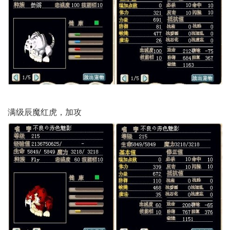
满级辰魔红虎，加攻