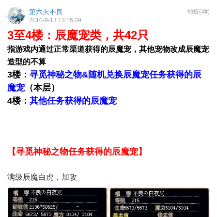
第六天不良
地板(4#)
2010-9-13 13:15:39
3至4楼：
辰魔宠类
，共42只
指游戏内通过正常渠道获得的辰魔宠，其他宠物改成辰魔宠
造型的不算
3楼：
寻觅神秘之物&随机兑换辰魔宠任务获得的辰
魔宠
（本层）
4楼：
其他任务获得的辰魔宠
【寻觅神秘之物任务获得的辰魔宠】
满级辰魔白虎，加攻