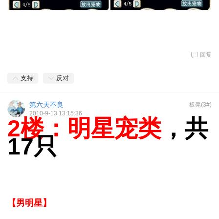
回复
支持
反对
第六天不良
板凳(3#)
2010-9-13 13:15:36
2楼：
明星宠类
，共
17只
【男明星】