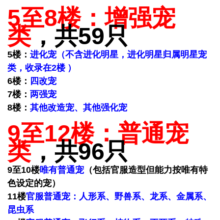
5至8楼：
增强宠
类
，共59只
5楼：
进化宠（
不含进化明星，进化明星归属明星宠
类，收录在2楼
）
6楼：
四改宠
7楼：
两强宠
8楼：
其他改造宠、其他强化宠
9至12楼：
普通宠
类
，共96只
9至10楼
唯有普通宠
（包括官服造型但能力按唯有特
色设定的宠）
11楼
官服普通宠：人形系、野兽系、龙系、金属系、
昆虫系