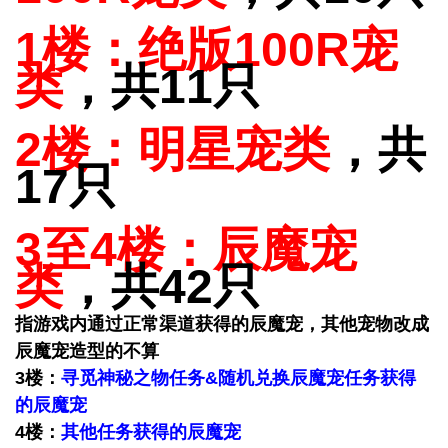
1楼：绝版
100R宠
类
，共11只
2楼：
明星宠类
，共
17只
3至4楼：
辰魔宠
类
，共42只
指游戏内通过正常渠道获得的辰魔宠，其他宠物改成
辰魔宠造型的不算
3楼：
寻觅神秘之物任务&随机兑换辰魔宠任务获得
的辰魔宠
4楼：
其他任务获得的辰魔宠