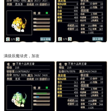
满级辰魔绿虎，加攻