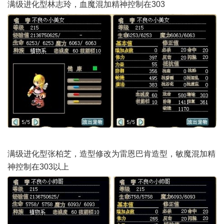
满级进化型林志玲，血魔混加精神控制在303
满级进化型张柏芝，造型修改为雷恩巴肯造型，敏魔混加精
神控制在303以上