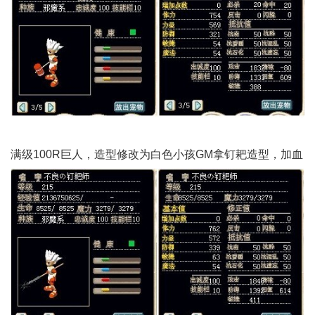
满级100R巨人，造型修改为白色小孩GM拿钉耙造型，加血