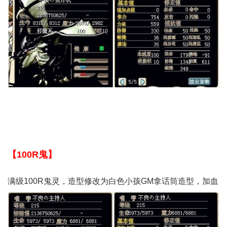
【100R鬼】
满级100R鬼灵，造型修改为白色小孩GM拿话筒造型，加血