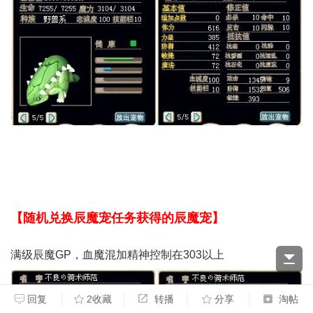
【随机兑换辰魔宠任务获得的辰魔宠】
满级辰魔GP，血魔混加精神控制在303以上
回复
2收藏
转播
分享
淘帖