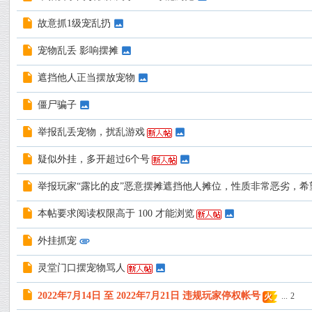
故意抓1级宠乱扔
宠物乱丢 影响摆摊
遮挡他人正当摆放宠物
僵尸骗子
举报乱丢宠物，扰乱游戏
疑似外挂，多开超过6个号
举报玩家“露比的皮”恶意摆摊遮挡他人摊位，性质非常恶劣，希
本帖要求阅读权限高于 100 才能浏览
外挂抓宠
灵堂门口摆宠物骂人
2022年7月14日 至 2022年7月21日 违规玩家停权帐号
...
2
火