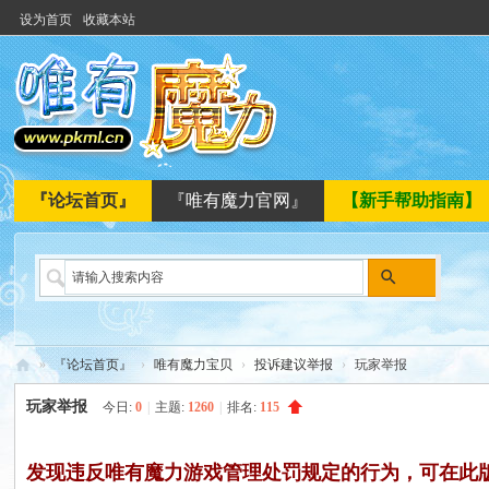
设为首页
收藏本站
『论坛首页』
『唯有魔力官网』
【新手帮助指南】
搜
索
»
『论坛首页』
›
唯有魔力宝贝
›
投诉建议举报
›
玩家举报
唯
玩家举报
今日:
0
|
主题:
1260
|
排名:
115
有
魔
发现违反唯有魔力游戏管理处罚规定的行为，可在此