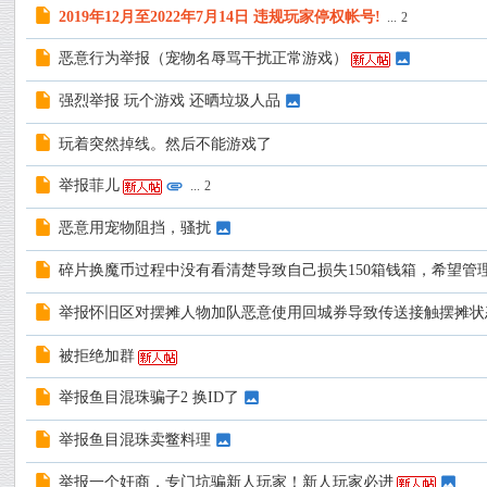
2019年12月至2022年7月14日 违规玩家停权帐号!
...
2
恶意行为举报（宠物名辱骂干扰正常游戏）
强烈举报 玩个游戏 还晒垃圾人品
玩着突然掉线。然后不能游戏了
举报菲儿
...
2
恶意用宠物阻挡，骚扰
碎片换魔币过程中没有看清楚导致自己损失150箱钱箱，希望管理
举报怀旧区对摆摊人物加队恶意使用回城券导致传送接触摆摊状
被拒绝加群
举报鱼目混珠骗子2 换ID了
举报鱼目混珠卖鳖料理
举报一个奸商，专门坑骗新人玩家！新人玩家必进