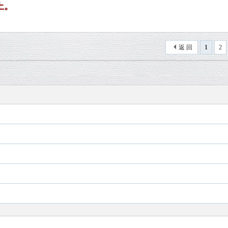
上。
返 回
1
2