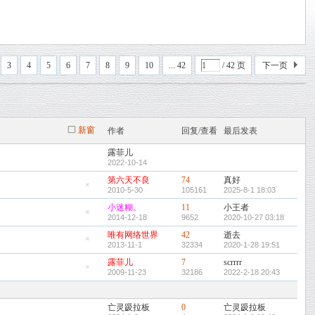
3
4
5
6
7
8
9
10
... 42
/ 42 页
下一页
新窗
作者
回复/查看
最后发表
露菲儿
2022-10-14
第六天不良
74
真好
2010-5-30
105161
2025-8-1 18:03
隐
藏
小迷糊。
11
小王者
置
2014-12-18
9652
2020-10-27 03:18
顶
隐
帖
藏
唯有网络世界
42
逝去
置
2013-11-1
32334
2020-1-28 19:51
顶
隐
帖
藏
露菲儿
7
scrrrr
置
顶
2009-11-23
32186
2022-2-18 20:43
隐
帖
藏
置
顶
亡灵趿拉板
0
亡灵趿拉板
帖