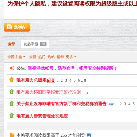
力
为保护个人隐私，建议设置阅读权限为超级版主或以
论
坛
发新帖
全部
发起举报
26
全部主题
最新
热门
热帖
精华
更多
公告:
重视游戏帐号，防范盗号！帐号安全特别提醒！
唯有魔力总版规
...
2
3
4
5
6
..
8
唯有魔力怀旧区举报受理暂行准则
...
2
关于禁止发布非唯有官方新手群和交易群的通告!
...
2
3
4
5
唯有魔力游戏管理处罚规定
本帖要求阅读权限高于 255 才能浏览