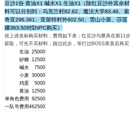
豆沙1份 黄油X1 碱水X1 生油X1（除红豆沙外其余材
料可以分别到：乌克兰村82.62、魔法大学83.46、索
奇亚296.361、亚留特村外602.50、雪山小屋、莎莲
娜363.509找NPC购买）
按上述坐标购买材料，费用如下表；红豆沙与磨具在第11步
获取，可先不买材料，跳过此步，等打过BOSS美美后再买
生油
25000
砂糖
12500
碱水
7500
小麦
30000
鸡蛋
5000
黄油
12500
单角色费用
92500
一队号费用
462500