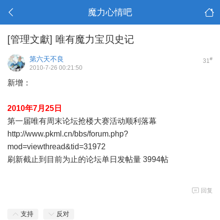
魔力心情吧
[管理文獻]
唯有魔力宝贝史记
第六天不良
#
31
2010-7-26 00:21:50
新增：
2010年7月25日
第一届唯有周末论坛抢楼大赛活动顺利落幕
http://www.pkml.cn/bbs/forum.php?
mod=viewthread&tid=31972
刷新截止到目前为止的论坛单日发帖量 3994帖
回复
支持
反对